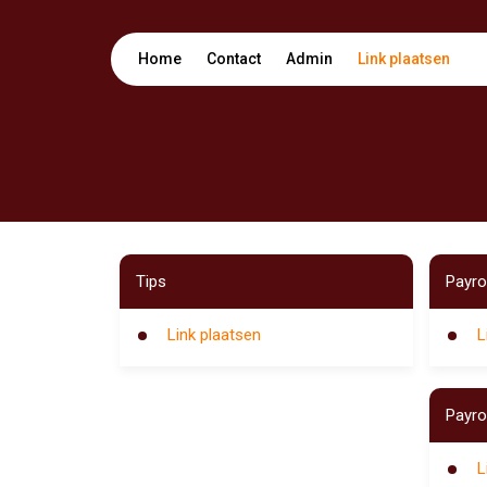
Home
Contact
Admin
Link plaatsen
Tips
Payrol
Link plaatsen
L
Payro
L